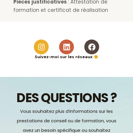
Pièces justificatives
: Attestation de
formation et certificat de réalisation
I
L
F
n
i
a
s
n
c
Suivez-moi sur les réseaux
t
k
e
a
e
b
g
d
o
r
i
o
DES QUESTIONS ?
a
n
k
m
Vous souhaitez plus d’informations sur les
prestations de conseil ou de formation, vous
avez un besoin spécifique ou souhaitez