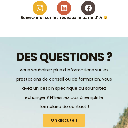
I
L
F
n
i
a
s
n
c
Suivez-moi sur les réseaux je parle d'IA
t
k
e
a
e
b
g
d
o
r
i
o
DES QUESTIONS ?
a
n
k
m
Vous souhaitez plus d’informations sur les
prestations de conseil ou de formation, vous
avez un besoin spécifique ou souhaitez
échanger ? N’hésitez pas à remplir le
formulaire de contact !
On discute !